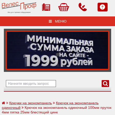
Все для торгового оборудования
МЕНЮ
Крючки на экономпанель
Крючок на экономпанель
одиночный
Крючок на экономпанель одиночный 100мм пруток
4мм пятка 25мм блестящий цинк