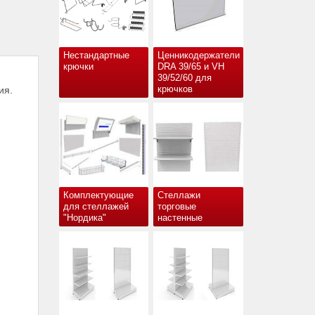
Нестандартные
Ценникодержатели
крючки
DRA 39/65 и VH
39/52/60 для
крючков
ия.
Комплектующие
Стеллажи
для стеллажей
торговые
"Нордика"
настенные