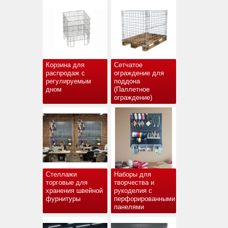
Корзина для
Сетчатое
распродаж с
ограждение для
регулируемым
поддона
дном
(Паллетное
ограждение)
Стеллажи
Наборы для
торговые для
творчества и
хранения швейной
рукоделия с
фурнитуры
перфорированными
панелями