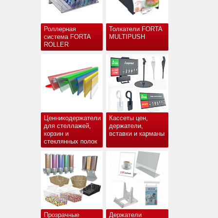
Роллерная
Толкатели FORTA
система FORTA
MULTIPUSH
ROLLER
Ценникодержатели
Кассеты цен,
для стеллажей,
держатели,
корзин и
вставки и карманы
стеклянных полок
Прозрачные
Держатели