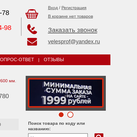
Вход
/
Регистрация
-78
В корзине нет товаров
4-98
Заказать звонок
velesprof@yandex.ru
ОПРОС-ОТВЕТ
|
ОТЗЫВЫ
*600 мм.
780
Поиск товара по коду или
0
названию: