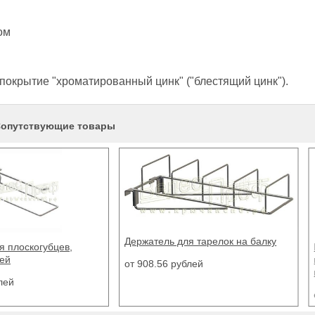
ом
окрытие "хроматированный цинк" ("блестящий цинк").
опутствующие товары
тель для тарелок на балку
Крючок двойной с
ценникодержателем на
8.56 рублей
перфорацию
от 49.09 рублей