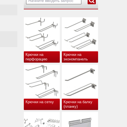
Крючки на
Крючки на
перфорацию
экономпанель
Крючки на сетку
Крючки на балку
(планку)