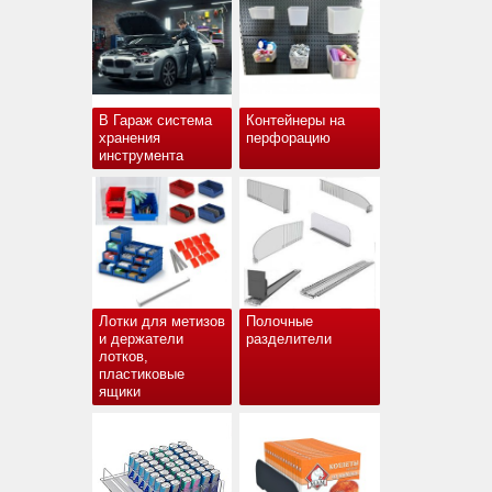
В Гараж система
Контейнеры на
хранения
перфорацию
инструмента
Лотки для метизов
Полочные
и держатели
разделители
лотков,
пластиковые
ящики