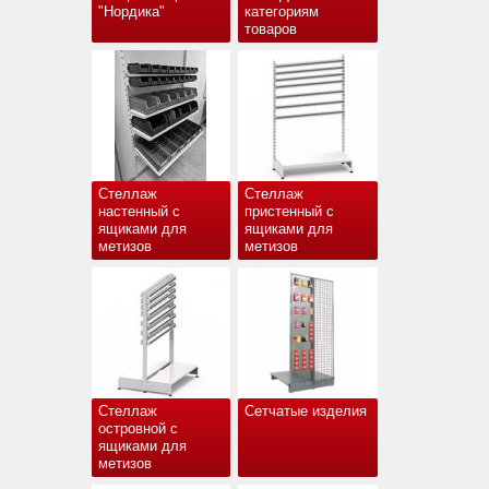
"Нордика"
категориям
товаров
Стеллаж
Стеллаж
настенный с
пристенный с
ящиками для
ящиками для
метизов
метизов
Стеллаж
Сетчатые изделия
островной с
ящиками для
метизов