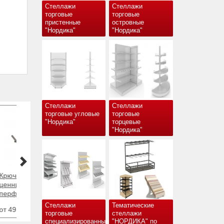
Стеллажи
Стеллажи
торговые
торговые
пристенные
островные
"Нордика"
"Нордика"
Стеллажи
Стеллажи
торговые угловые
торговые
"Нордика"
торцевые
"Нордика"
Стеллажи
Тематические
торговые
стеллажи
специализированные
"НОРДИКА" по