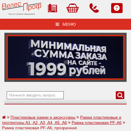
Все для торгового оборудования
МЕНЮ
Пластиковые рамки и аксессуары
Рамки пластиковые и
протекторы А1, А2, А3, А4, А5. А6
Рамка пластиковая PF-А6
Рамка пластиковая PF-А6, прозрачная