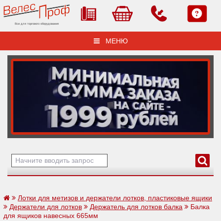
Все для торгового оборудования
МЕНЮ
Лотки для метизов и держатели лотков, пластиковые ящики
Держатели для лотков
Держатель для лотков балка
Балка
для ящиков навесных 665мм