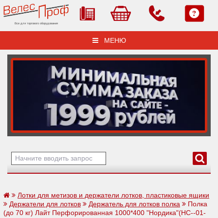
Все для торгового оборудования
МЕНЮ
Лотки для метизов и держатели лотков, пластиковые ящики
Держатели для лотков
Держатель для лотков полка
Полка
(до 70 кг) Лайт Перфорированная 1000*400 "Нордика"(НС--01-