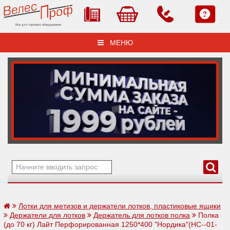
Все для торгового оборудования
МЕНЮ
Лотки для метизов и держатели лотков, пластиковые ящики
Держатели для лотков
Держатель для лотков полка
Полка
(до 70 кг) Лайт Перфорированная 1250*400 "Нордика"(НС--01-