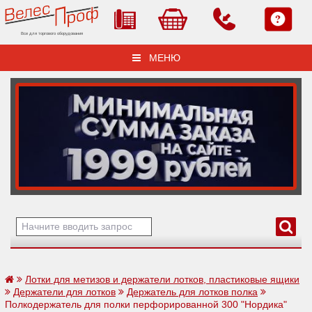
Все для торгового оборудования
МЕНЮ
Лотки для метизов и держатели лотков, пластиковые ящики
Держатели для лотков
Держатель для лотков полка
Полкодержатель для полки перфорированной 300 "Нордика"