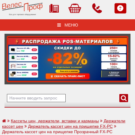
Все для торгового оборудования
МЕНЮ
Кассеты цен, держатели, вставки и карманы
Держатели
кассет цен
Держатель кассет цен на прищепке FX-PC
Держатель кассет цен на прищепке Прозрачный FX-PC