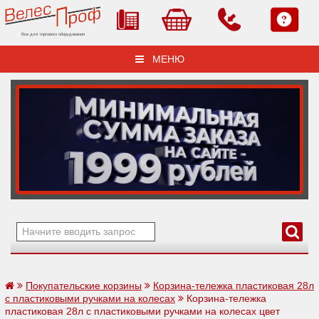
Все для торгового оборудования
МЕНЮ
Покупательские корзины
Корзина-тележка пластиковая 28л
с пластиковыми ручками на колесах
Корзина-тележка
пластиковая 28л с пластиковыми ручками на колесах цвет