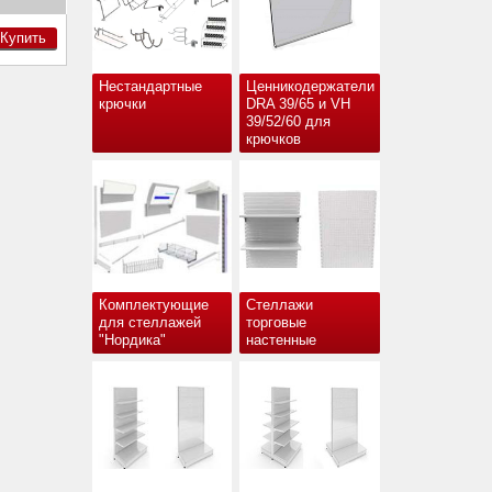
Купить
Нестандартные
Ценникодержатели
крючки
DRA 39/65 и VH
39/52/60 для
крючков
Комплектующие
Стеллажи
для стеллажей
торговые
"Нордика"
настенные