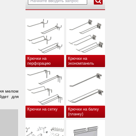
Крючки на
Крючки на
перфорацию
экономпанель
ния мелом
йдет для
Крючки на сетку
Крючки на балку
(планку)