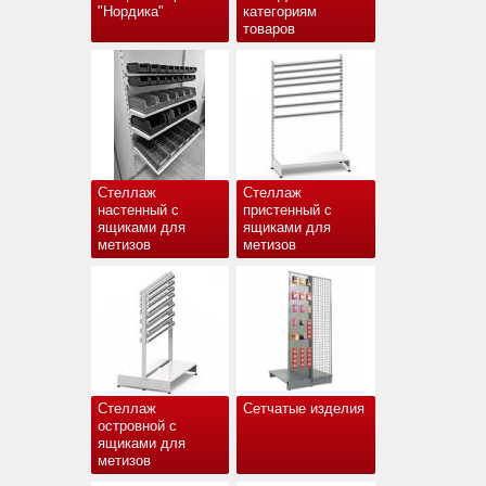
"Нордика"
категориям
товаров
Стеллаж
Стеллаж
настенный с
пристенный с
ящиками для
ящиками для
метизов
метизов
Стеллаж
Сетчатые изделия
островной с
ящиками для
метизов