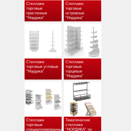
Стеллажи
Стеллажи
торговые
торговые
пристенные
островные
"Нордика"
"Нордика"
Стеллажи
Стеллажи
торговые угловые
торговые
"Нордика"
торцевые
"Нордика"
Стеллажи
Тематические
торговые
стеллажи
специализированные
"НОРДИКА" по