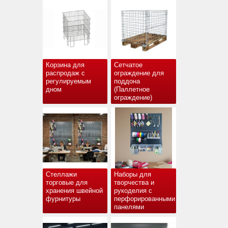
Корзина для
Сетчатое
распродаж с
ограждение для
регулируемым
поддона
дном
(Паллетное
ограждение)
Стеллажи
Наборы для
торговые для
творчества и
хранения швейной
рукоделия с
фурнитуры
перфорированными
панелями