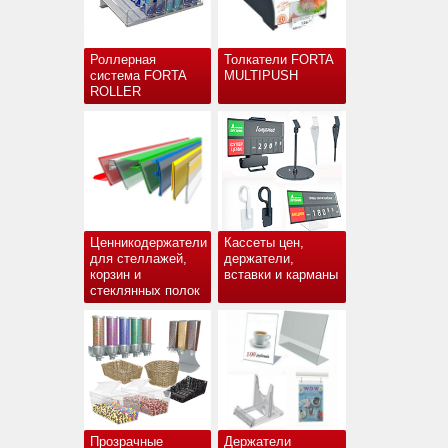
Роллерная
Толкатели FORTA
система FORTA
MULTIPUSH
ROLLER
Ценникодержатели
Кассеты цен,
для стеллажей,
держатели,
корзин и
вставки и карманы
стеклянных полок
Прозрачные
Держатели