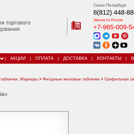
Санкт-Петербург
8(812) 448-88
Звонок по России
ля торгового
+7-965-009-5
дования
|
АКЦИИ
|
ОПЛАТА
|
ДОСТАВКА
|
КОНТАКТЫ
|
В
таблички. Маркеры
Фигурные меловые таблички
Грифельная (м
ба»