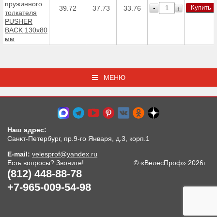
пружинного
Купить
-
39.72
37.73
33.76
+
толкателя
PUSHER
BACK 130х80
мм
МЕНЮ
Наш адрес:
Санкт-Петербург, пр.9-го Января, д.3, корп.1
E-mail:
velesprof@yandex.ru
Есть вопросы? Звоните!
© «ВелесПроф» 2026г
(812) 448-88-78
+7-965-009-54-98