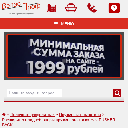
Все для торгового оборудования
МЕНЮ
Полочные разделители
Пружинные толкатели
Расширитель задней опоры пружинного толкателя PUSHER
BACK