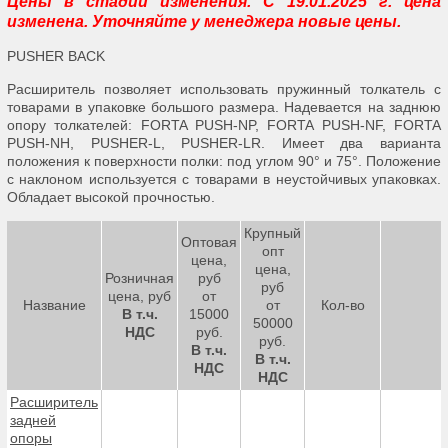
Цены в стадии изменения. С 19.01.2025 г. цена
изменена. Уточняйте у менеджера новые цены.
PUSHER BACK
Расширитель позволяет использовать пружинный толкатель с
товарами в упаковке большого размера. Надевается на заднюю
опору толкателей: FORTA PUSH-NP, FORTA PUSH-NF, FORTA
PUSH-NH, PUSHER-L, PUSHER-LR. Имеет два варианта
положения к поверхности полки: под углом 90° и 75°. Положение
с наклоном используется с товарами в неустойчивых упаковках.
Обладает высокой прочностью.
Крупный
Оптовая
опт
цена,
цена,
Розничная
руб
руб
цена, руб
от
Название
от
Кол-во
В т.ч.
15000
50000
НДС
руб.
руб.
В т.ч.
В т.ч.
НДС
НДС
Расширитель
задней
опоры