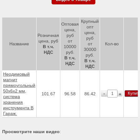
Крупный
Оптовая
опт
цена,
цена,
Розничная
руб
руб
цена, руб
от
Название
от
Кол-во
В т.ч.
10000
30000
НДС
руб.
руб.
В т.ч.
В т.ч.
НДС
НДС
Неодимовый
магнит
прямоугольный
50х6х2 мм,
Купит
-
101.67
96.58
86.42
+
система
хранения
инструмента В
Гараж.
Просмотрите наши видео
: