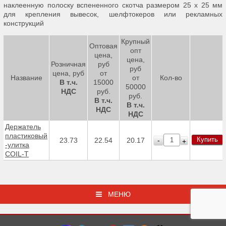
наклеенную полоску вспененного скотча размером 25 х 25 мм
для крепления вывесок, шелфтокеров или рекламных
конструкций
Крупный
Оптовая
опт
цена,
цена,
Розничная
руб
руб
цена, руб
от
Название
от
Кол-во
В т.ч.
15000
50000
НДС
руб.
руб.
В т.ч.
В т.ч.
НДС
НДС
Держатель
пластиковый
Купить
-
23.73
22.54
20.17
+
-улитка
COIL-T
МЕНЮ