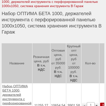
1000, держателей инструмента с перфорированной панелью
1000х1050, система хранения инструмента В Гараж
Набор ОПТИМА БЕТА 1000, держателей
инструмента с перфорированной панелью
1000х1050, система хранения инструмента В
Гараж
Крупный
Оптовая
опт
цена,
цена,
Розничная
руб
руб
цена, руб
Название
от 35000
от
Кол-во
В т.ч.
руб.
100000
НДС
В т.ч.
руб.
НДС
В т.ч.
НДС
Набор ОПТИМА
БЕТА 1000,
держателей
инструмента с
перфорированной
Ку
-
11255.27
10654.54
9901.58
+