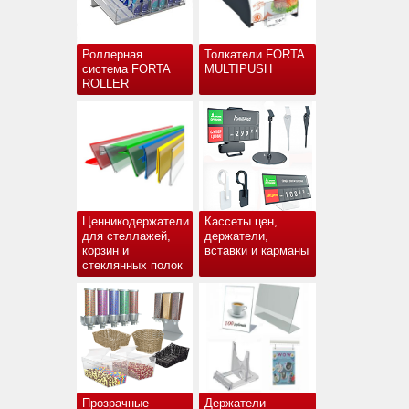
Роллерная
Толкатели FORTA
система FORTA
MULTIPUSH
ROLLER
Ценникодержатели
Кассеты цен,
для стеллажей,
держатели,
корзин и
вставки и карманы
стеклянных полок
Прозрачные
Держатели