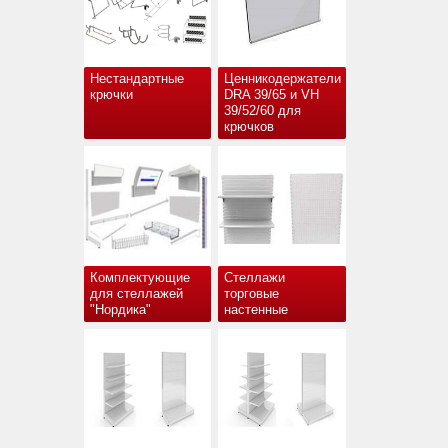
Нестандартные
Ценникодержатели
крючки
DRA 39/65 и VH
39/52/60 для
крючков
Комплектующие
Стеллажи
для стеллажей
торговые
"Нордика"
настенные