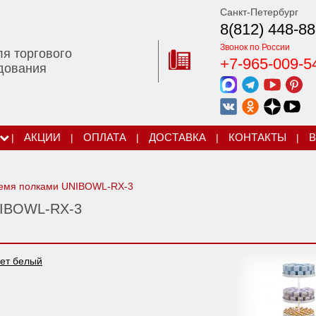
Санкт-Петербург
8(812) 448-88
Звонок по России
ля торгового
+7-965-009-5
дования
|
АКЦИИ
|
ОПЛАТА
|
ДОСТАВКА
|
КОНТАКТЫ
|
В
ремя полками UNIBOWL-RX-3
NIBOWL-RX-3
ет белый