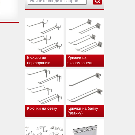
Крючки на
Крючки на
перфорацию
экономпанель
Крючки на сетку
Крючки на балку
(планку)