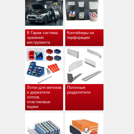
В Гараж система
Контейнеры на
хранения
перфорацию
инструмента
Лотки для метизов
Полочные
и держатели
разделители
лотков,
пластиковые
ящики