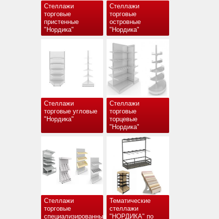
Стеллажи
Стеллажи
торговые
торговые
пристенные
островные
"Нордика"
"Нордика"
Стеллажи
Стеллажи
торговые угловые
торговые
"Нордика"
торцевые
"Нордика"
Стеллажи
Тематические
торговые
стеллажи
специализированные
"НОРДИКА" по