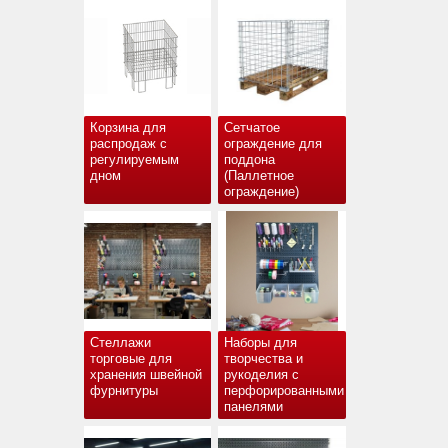
Корзина для
Сетчатое
распродаж с
ограждение для
регулируемым
поддона
дном
(Паллетное
ограждение)
Стеллажи
Наборы для
торговые для
творчества и
хранения швейной
рукоделия с
фурнитуры
перфорированными
панелями