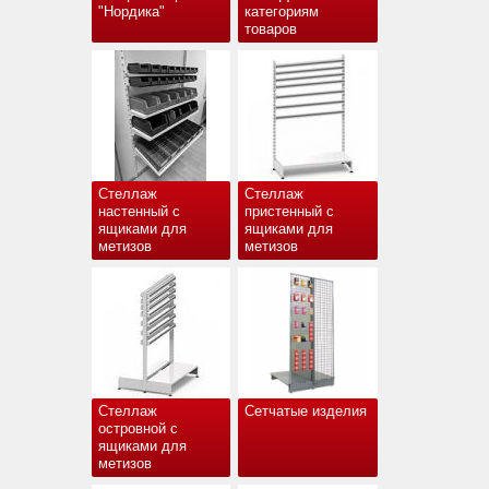
"Нордика"
категориям
товаров
Стеллаж
Стеллаж
настенный с
пристенный с
ящиками для
ящиками для
метизов
метизов
Стеллаж
Сетчатые изделия
островной с
ящиками для
метизов