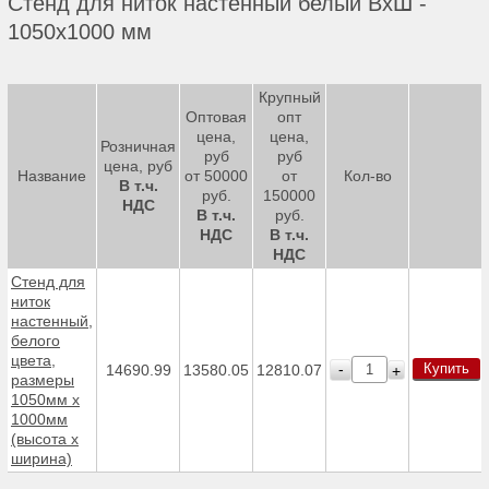
Стенд для ниток настенный белый ВхШ -
1050х1000 мм
Крупный
Оптовая
опт
цена,
цена,
Розничная
руб
руб
цена, руб
Название
от 50000
от
Кол-во
В т.ч.
руб.
150000
НДС
В т.ч.
руб.
НДС
В т.ч.
НДС
Стенд для
ниток
настенный,
белого
цвета,
Купить
-
14690.99
13580.05
12810.07
+
размеры
1050мм x
1000мм
(высота x
ширина)