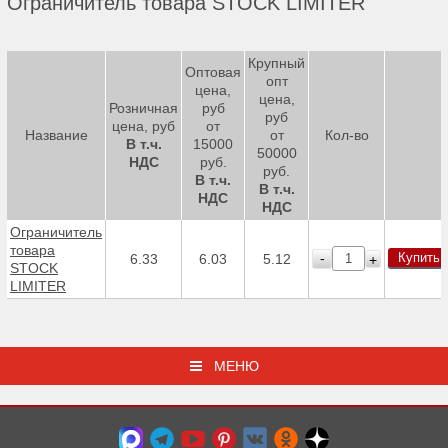
Ограничитель товара STOCK LIMITER
Крупный
Оптовая
опт
цена,
цена,
Розничная
руб
руб
цена, руб
от
Название
от
Кол-во
В т.ч.
15000
50000
НДС
руб.
руб.
В т.ч.
В т.ч.
НДС
НДС
Ограничитель
товара
Купить
-
6.33
6.03
5.12
+
STOCK
LIMITER
МЕНЮ