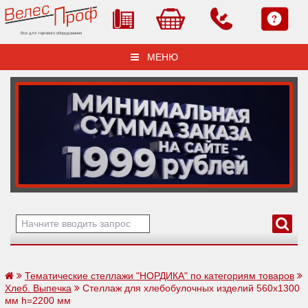
Все для торгового оборудования
МЕНЮ
Тематические стеллажи "НОРДИКА" по категориям товаров
Хлеб. Выпечка
Стеллаж для хлебобулочных изделий 560х1300
мм h=2200 мм