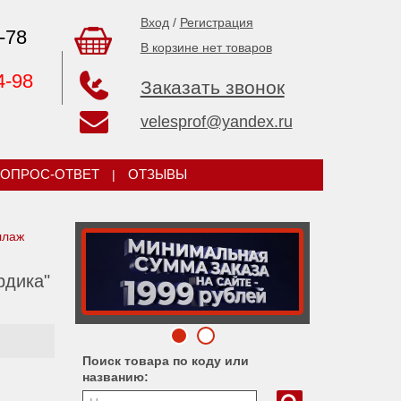
Вход
/
Регистрация
-78
В корзине нет товаров
4-98
Заказать звонок
velesprof@yandex.ru
ОПРОС-ОТВЕТ
|
ОТЗЫВЫ
ллаж
рдика"
Поиск товара по коду или
названию: