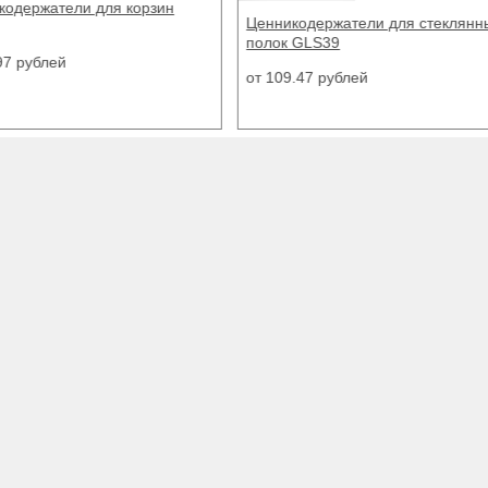
кодержатели для стеклянных
Ценникодержатели полочные IP
 GLS39
от 42.70 рублей
9.47 рублей