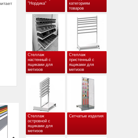
читает
"Нордика"
категориям
товаров
Стеллаж
Стеллаж
настенный с
пристенный с
ящиками для
ящиками для
метизов
метизов
Стеллаж
Сетчатые изделия
островной с
ящиками для
метизов