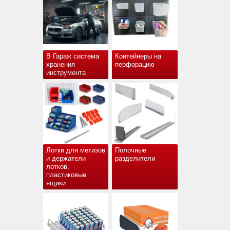
В Гараж система
Контейнеры на
хранения
перфорацию
инструмента
Лотки для метизов
Полочные
и держатели
разделители
лотков,
пластиковые
ящики