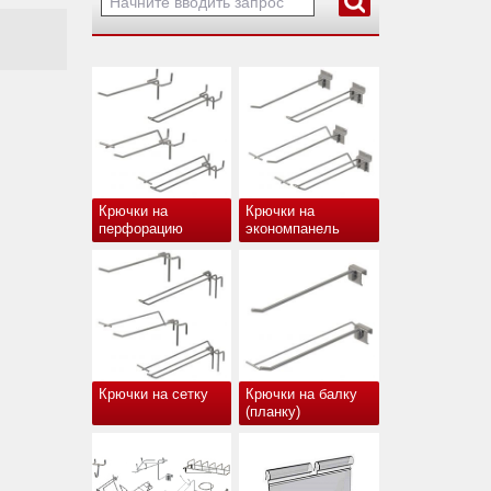
Крючки на
Крючки на
перфорацию
экономпанель
Крючки на сетку
Крючки на балку
(планку)