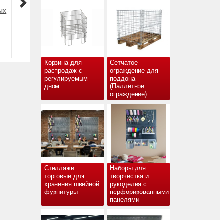
39
Корзина для
Сетчатое
распродаж с
ограждение для
регулируемым
поддона
дном
(Паллетное
ограждение)
Стеллажи
Наборы для
торговые для
творчества и
хранения швейной
рукоделия с
фурнитуры
перфорированными
панелями