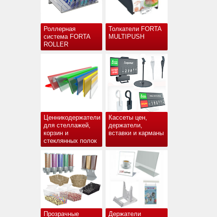
Роллерная
Толкатели FORTA
система FORTA
MULTIPUSH
ROLLER
Ценникодержатели
Кассеты цен,
для стеллажей,
держатели,
корзин и
вставки и карманы
стеклянных полок
Прозрачные
Держатели