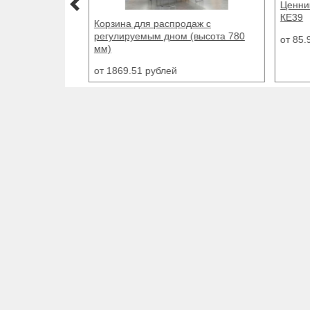
Ценникодержатели для корзин
Ценни
КЕ39
полок
от 85.97 рублей
от 10