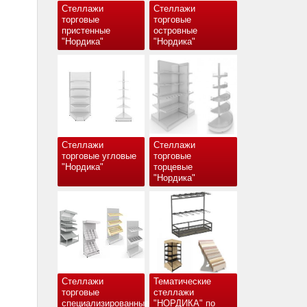
Стеллажи
Стеллажи
торговые
торговые
пристенные
островные
"Нордика"
"Нордика"
Стеллажи
Стеллажи
торговые угловые
торговые
"Нордика"
торцевые
"Нордика"
Стеллажи
Тематические
торговые
стеллажи
специализированные
"НОРДИКА" по