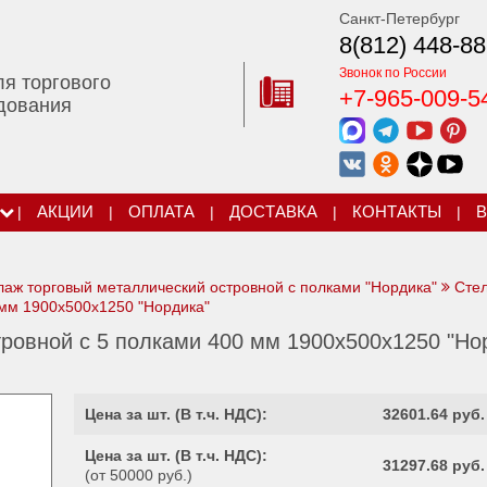
Санкт-Петербург
8(812) 448-88
Звонок по России
ля торгового
+7-965-009-5
дования
|
АКЦИИ
|
ОПЛАТА
|
ДОСТАВКА
|
КОНТАКТЫ
|
В
лаж торговый металлический островной с полками "Нордика"
Сте
 мм 1900х500х1250 "Нордика"
ровной с 5 полками 400 мм 1900х500х1250 "Но
Цена за шт. (
В т.ч. НДС
):
32601.64 руб.
Цена за шт. (
В т.ч. НДС
):
31297.68 руб.
(от 50000 руб.)