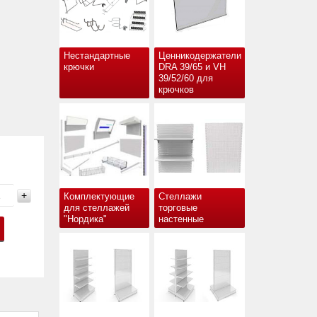
Нестандартные
Ценникодержатели
крючки
DRA 39/65 и VH
39/52/60 для
крючков
+
Комплектующие
Стеллажи
для стеллажей
торговые
"Нордика"
настенные