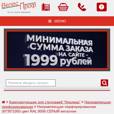
Все для торгового оборудования
МЕНЮ
Комплектующие для стеллажей "Нордика"
Направляющая
перфорированная
Направляющая перфорированная
30*30*1050 цвет RAL 9006 СЕРЫЙ металлик