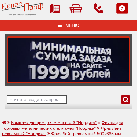
Все для торгового оборудования
МЕНЮ
Комплектующие для стеллажей "Нордика"
Фризы для
торговых металлических стеллажей "Нордика"
Фриз Лайт
рекламный "Нордика"
Фриз Лайт рекламный 500х665 мм