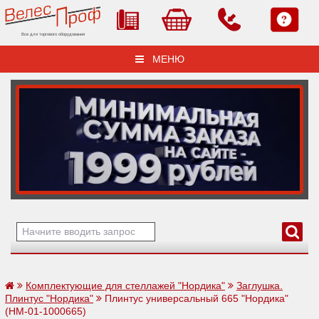
Все для торгового оборудования
МЕНЮ
Комплектующие для стеллажей "Нордика"
Заглушка.
Плинтус "Нордика"
Плинтус универсальный 665 "Нордика"
(НМ-01-1000665)