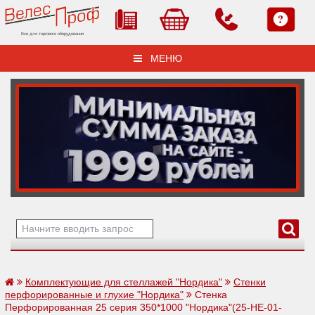
Все для торгового оборудования
МЕНЮ
Комплектующие для стеллажей "Нордика"
Стенки
перфорированные и глухие "Нордика"
Стенка
Перфорированная 25 серия 350*1000 "Нордика"(25-НЕ-01-