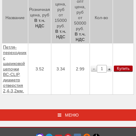
опт
цена,
цена,
Розничная
руб
руб
цена, руб
от
Название
от
Кол-во
В т.ч.
15000
50000
НДС
руб.
руб.
В т.ч.
В т.ч.
НДС
НДС
Петля-
переходник
с
шариковой
Купить
-
цепочки
3.52
3.34
2.99
+
BC-CLIP,
диаметр
отверстия
2,4-3,2мм.
МЕНЮ