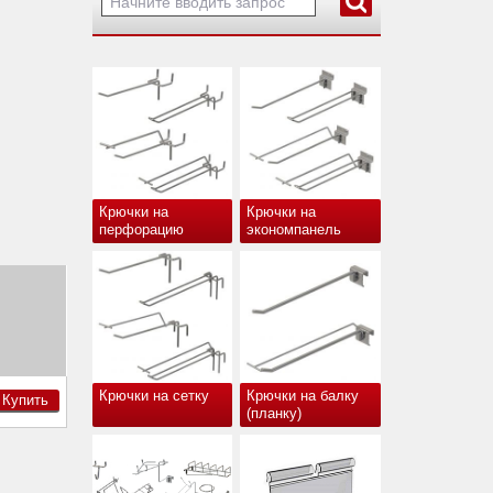
Крючки на
Крючки на
перфорацию
экономпанель
Крючки на сетку
Крючки на балку
Купить
(планку)