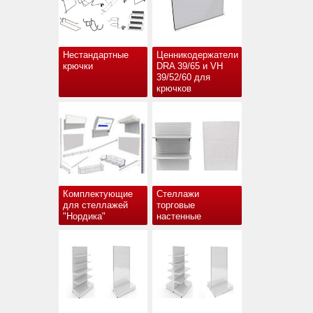
Нестандартные
Ценникодержатели
крючки
DRA 39/65 и VH
39/52/60 для
крючков
Комплектующие
Стеллажи
для стеллажей
торговые
"Нордика"
настенные