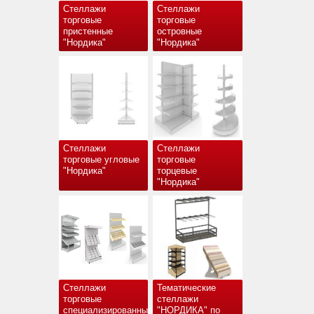
Стеллажи
Стеллажи
торговые
торговые
пристенные
островные
"Нордика"
"Нордика"
Стеллажи
Стеллажи
торговые угловые
торговые
"Нордика"
торцевые
"Нордика"
Стеллажи
Тематические
торговые
стеллажи
специализированные
"НОРДИКА" по