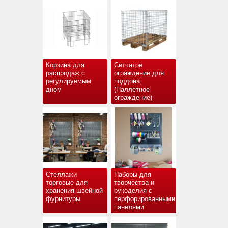
Корзина для
Сетчатое
распродаж с
ограждение для
регулируемым
поддона
дном
(Паллетное
ограждение)
Стеллажи
Наборы для
торговые для
творчества и
хранения швейной
рукоделия с
фурнитуры
перфорированными
панелями