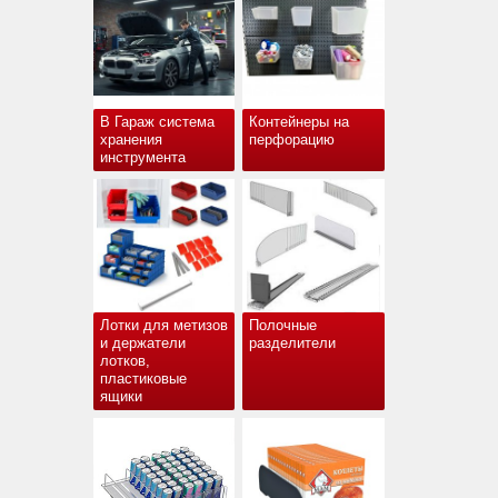
В Гараж система
Контейнеры на
хранения
перфорацию
инструмента
Лотки для метизов
Полочные
и держатели
разделители
лотков,
пластиковые
ящики