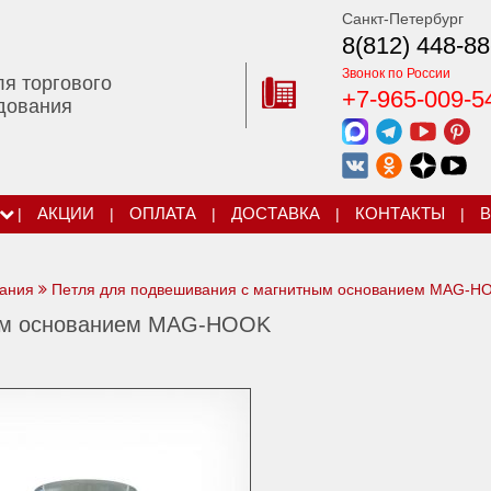
Санкт-Петербург
8(812) 448-88
Звонок по России
ля торгового
+7-965-009-5
дования
|
АКЦИИ
|
ОПЛАТА
|
ДОСТАВКА
|
КОНТАКТЫ
|
В
вания
Петля для подвешивания с магнитным основанием MAG-H
ным основанием MAG-HOOK