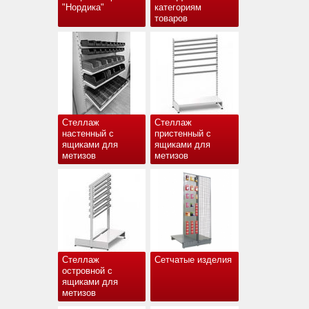
"Нордика"
категориям
товаров
Стеллаж
Стеллаж
настенный с
пристенный с
ящиками для
ящиками для
метизов
метизов
Стеллаж
Сетчатые изделия
островной с
ящиками для
метизов