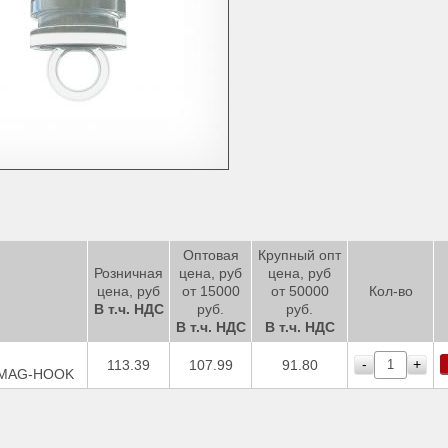
Оптовая
Крупный опт
Розничная
цена, руб
цена, руб
цена, руб
от 15000
от 50000
Кол-во
В т.ч. НДС
руб.
руб.
В т.ч. НДС
В т.ч. НДС
-
+
113.39
107.99
91.80
м MAG-HOOK