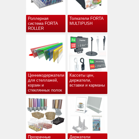
Роллерная
Толкатели FORTA
система FORTA
MULTIPUSH
ROLLER
Ценникодержатели
Кассеты цен,
для стеллажей,
держатели,
корзин и
вставки и карманы
стеклянных полок
Прозрачные
Держатели