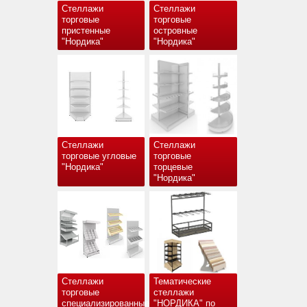
Стеллажи
Стеллажи
торговые
торговые
пристенные
островные
"Нордика"
"Нордика"
Стеллажи
Стеллажи
торговые угловые
торговые
"Нордика"
торцевые
"Нордика"
Стеллажи
Тематические
торговые
стеллажи
специализированные
"НОРДИКА" по