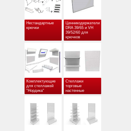
Нестандартные
Ценникодержатели
крючки
DRA 39/65 и VH
39/52/60 для
крючков
Комплектующие
Стеллажи
для стеллажей
торговые
"Нордика"
настенные