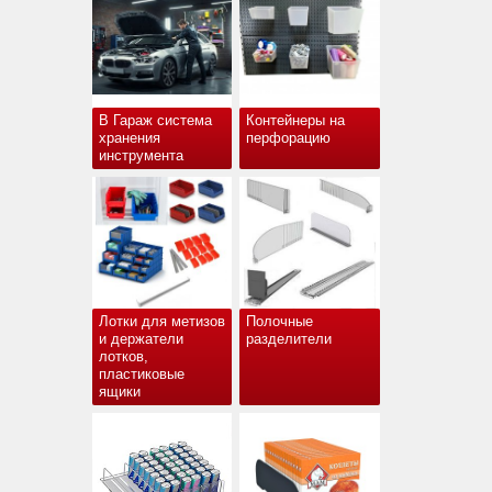
В Гараж система
Контейнеры на
хранения
перфорацию
инструмента
Лотки для метизов
Полочные
и держатели
разделители
лотков,
пластиковые
ящики