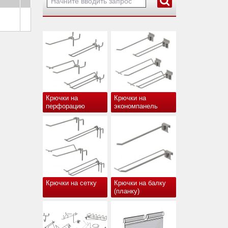
Крючки на
Крючки на
перфорацию
экономпанель
Крючки на сетку
Крючки на балку
(планку)