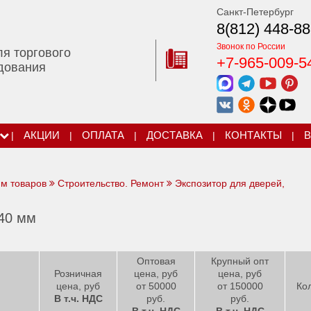
Санкт-Петербург
8(812) 448-88
Звонок по России
ля торгового
+7-965-009-5
дования
|
АКЦИИ
|
ОПЛАТА
|
ДОСТАВКА
|
КОНТАКТЫ
|
В
ям товаров
Строительство. Ремонт
Экспозитор для дверей,
40 мм
Оптовая
Крупный опт
Розничная
цена, руб
цена, руб
цена, руб
от 50000
от 150000
Ко
В т.ч. НДС
руб.
руб.