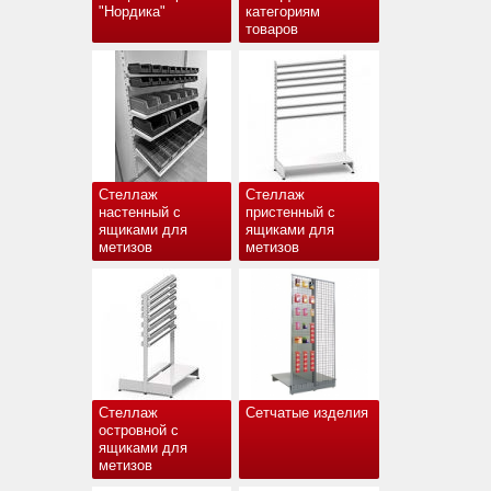
"Нордика"
категориям
товаров
Стеллаж
Стеллаж
настенный с
пристенный с
ящиками для
ящиками для
метизов
метизов
Стеллаж
Сетчатые изделия
островной с
ящиками для
метизов