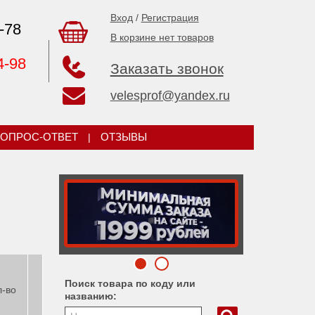
Вход
/
Регистрация
-78
В корзине нет товаров
4-98
Заказать звонок
velesprof@yandex.ru
ОПРОС-ОТВЕТ
|
ОТЗЫВЫ
Поиск товара по коду или
л-во
названию: