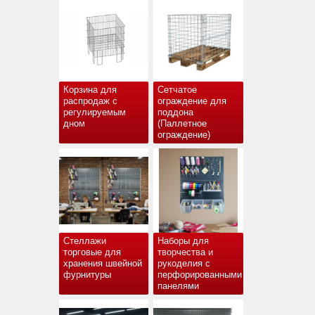
Корзина для
Сетчатое
распродаж с
ограждение для
регулируемым
поддона
дном
(Паллетное
ограждение)
Стеллажи
Наборы для
торговые для
творчества и
хранения швейной
рукоделия с
фурнитуры
перфорированными
панелями