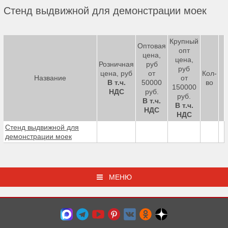
Стенд выдвижной для демонстрации моек
Крупный
Оптовая
опт
цена,
цена,
Розничная
руб
руб
цена, руб
от
Кол-
Название
от
В т.ч.
50000
во
150000
НДС
руб.
руб.
В т.ч.
В т.ч.
НДС
НДС
Стенд выдвижной для
демонстрации моек
МЕНЮ