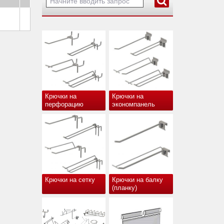
Крючки на
Крючки на
перфорацию
экономпанель
Крючки на сетку
Крючки на балку
(планку)