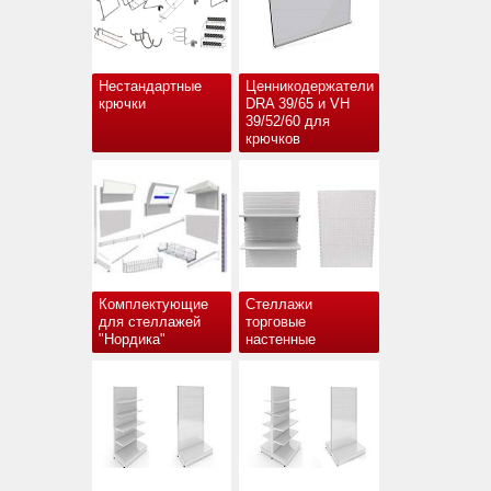
Нестандартные
Ценникодержатели
крючки
DRA 39/65 и VH
39/52/60 для
крючков
Комплектующие
Стеллажи
для стеллажей
торговые
"Нордика"
настенные