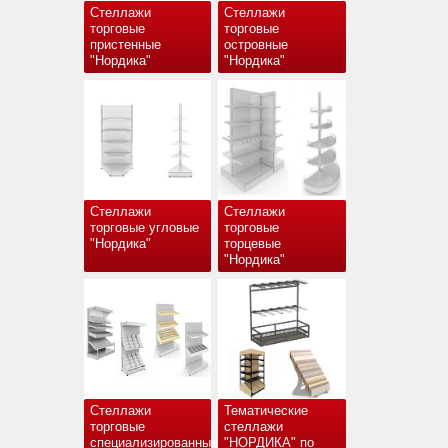
Стеллажи
Стеллажи
торговые
торговые
пристенные
островные
"Нордика"
"Нордика"
Стеллажи
Стеллажи
торговые угловые
торговые
"Нордика"
торцевые
"Нордика"
Стеллажи
Тематические
торговые
стеллажи
специализированные
"НОРДИКА" по