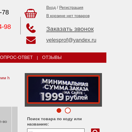
Вход
/
Регистрация
-78
В корзине нет товаров
4-98
Заказать звонок
velesprof@yandex.ru
ОПРОС-ОТВЕТ
|
ОТЗЫВЫ
 мм h
Поиск товара по коду или
л-во
названию: