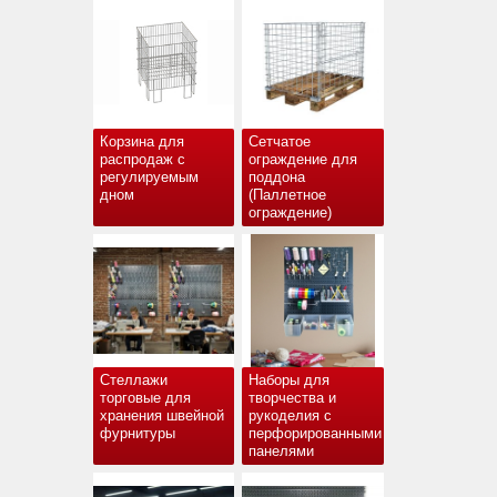
Корзина для
Сетчатое
распродаж с
ограждение для
регулируемым
поддона
дном
(Паллетное
ограждение)
Стеллажи
Наборы для
торговые для
творчества и
хранения швейной
рукоделия с
фурнитуры
перфорированными
панелями