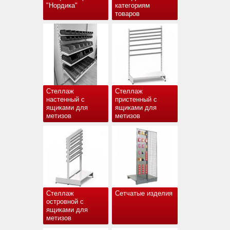
"Нордика"
категориям
товаров
Стеллаж
Стеллаж
настенный с
пристенный с
ящиками для
ящиками для
метизов
метизов
Стеллаж
Сетчатые изделия
островной с
ящиками для
метизов