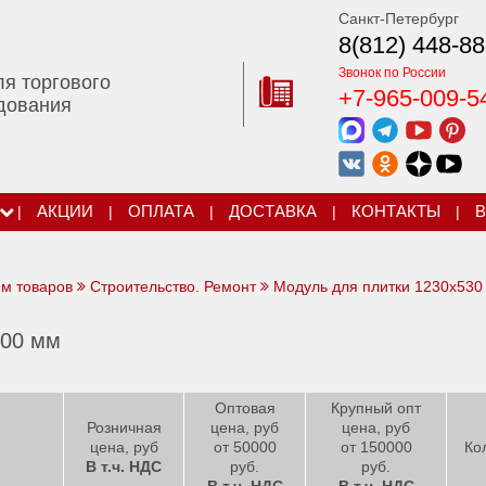
Санкт-Петербург
8(812) 448-88
Звонок по России
ля торгового
+7-965-009-5
дования
|
АКЦИИ
|
ОПЛАТА
|
ДОСТАВКА
|
КОНТАКТЫ
|
В
ям товаров
Строительство. Ремонт
Модуль для плитки 1230х530
500 мм
Оптовая
Крупный опт
Розничная
цена, руб
цена, руб
цена, руб
от 50000
от 150000
Ко
В т.ч. НДС
руб.
руб.