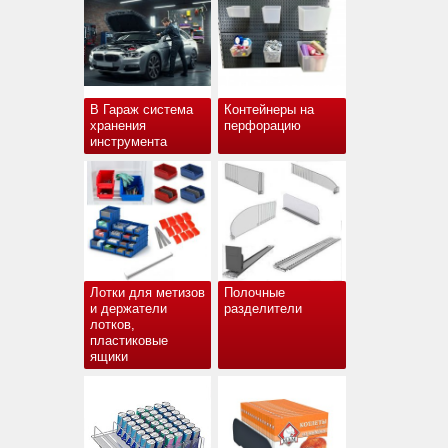
В Гараж система
Контейнеры на
хранения
перфорацию
инструмента
Лотки для метизов
Полочные
и держатели
разделители
лотков,
пластиковые
ящики