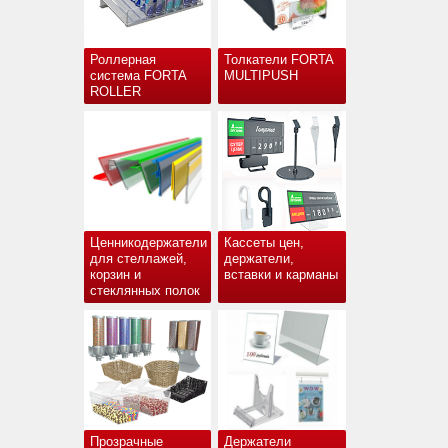
Роллерная
Толкатели FORTA
система FORTA
MULTIPUSH
ROLLER
Ценникодержатели
Кассеты цен,
для стеллажей,
держатели,
корзин и
вставки и карманы
стеклянных полок
Прозрачные
Держатели