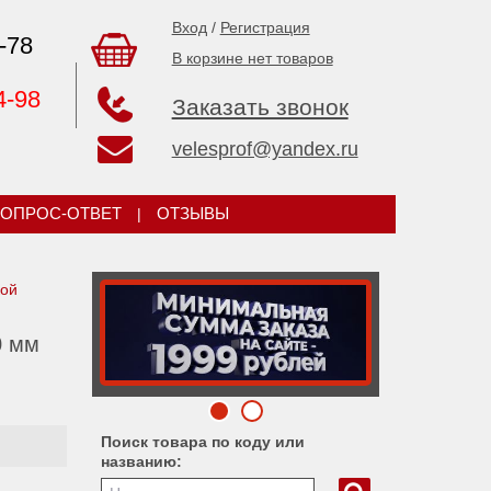
Вход
/
Регистрация
-78
В корзине нет товаров
4-98
Заказать звонок
velesprof@yandex.ru
ОПРОС-ОТВЕТ
|
ОТЗЫВЫ
кой
0 мм
Поиск товара по коду или
названию: