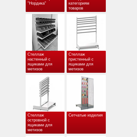
"Нордика"
категориям
товаров
Стеллаж
Стеллаж
настенный с
пристенный с
ящиками для
ящиками для
метизов
метизов
Стеллаж
Сетчатые изделия
островной с
ящиками для
метизов