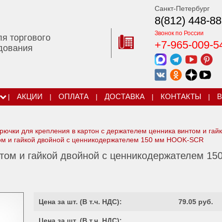
Санкт-Петербург
8(812) 448-88
Звонок по России
ля торгового
+7-965-009-5
дования
|
АКЦИИ
|
ОПЛАТА
|
ДОСТАВКА
|
КОНТАКТЫ
|
В
рючки для крепления в картон с держателем ценника винтом и гай
том и гайкой двойной с ценникодержателем 150 мм HOOK-SCR
нтом и гайкой двойной с ценникодержателем 15
Цена за шт. (
В т.ч. НДС
):
79.05 руб.
Цена за шт. (
В т.ч. НДС
):