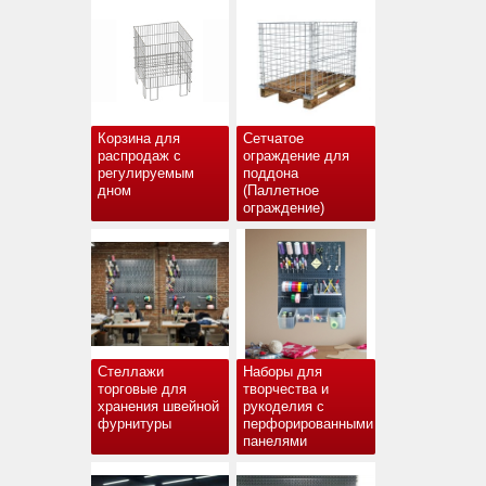
Корзина для
Сетчатое
распродаж с
ограждение для
регулируемым
поддона
дном
(Паллетное
ограждение)
Стеллажи
Наборы для
торговые для
творчества и
хранения швейной
рукоделия с
фурнитуры
перфорированными
панелями