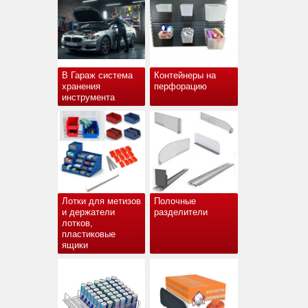
В Гараж система
Контейнеры на
хранения
перфорацию
инструмента
Лотки для метизов
Полочные
и держатели
разделители
лотков,
пластиковые
ящики