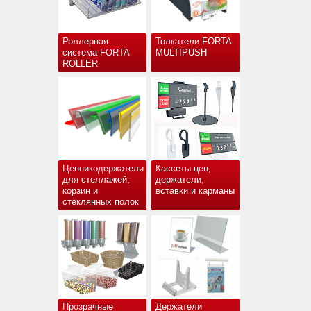
Роллерная
Толкатели FORTA
система FORTA
MULTIPUSH
ROLLER
Ценникодержатели
Кассеты цен,
для стеллажей,
держатели,
корзин и
вставки и карманы
стеклянных полок
Прозрачные
Держатели