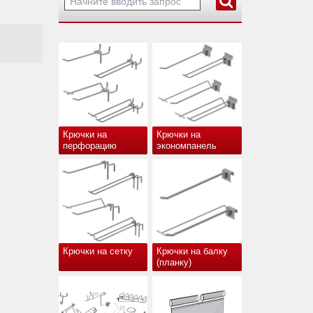
Крючки на
Крючки на
перфорацию
экономпанель
Крючки на сетку
Крючки на балку
(планку)