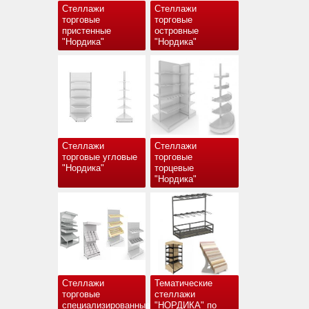
Стеллажи
Стеллажи
торговые
торговые
пристенные
островные
"Нордика"
"Нордика"
Стеллажи
Стеллажи
торговые угловые
торговые
"Нордика"
торцевые
"Нордика"
Стеллажи
Тематические
торговые
стеллажи
специализированные
"НОРДИКА" по