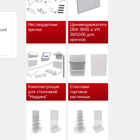
Нестандартные
Ценникодержатели
всей
крючки
DRA 39/65 и VH
39/52/60 для
крючков
Комплектующие
Стеллажи
для стеллажей
торговые
"Нордика"
настенные