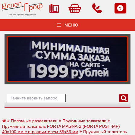
Все для торгового оборудования
МЕНЮ
Полочные разделители
Пружинные толкатели
Пружинный толкатель FORTA MAGNA-2 (FORTA PUSH-МP)
40х100 мм с ограничителем 55х56 мм
Пружинный толкатель