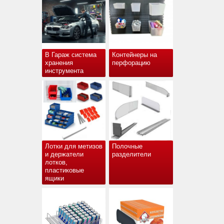
В Гараж система
Контейнеры на
хранения
перфорацию
инструмента
Лотки для метизов
Полочные
и держатели
разделители
лотков,
пластиковые
ящики