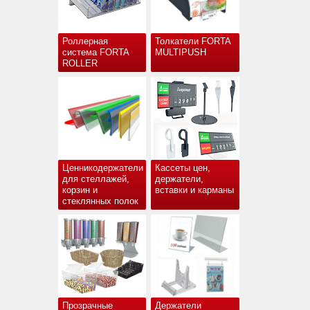
Роллерная
Толкатели FORTA
система FORTA
MULTIPUSH
ROLLER
Ценникодержатели
Кассеты цен,
для стеллажей,
держатели,
корзин и
вставки и карманы
стеклянных полок
Прозрачные
Держатели