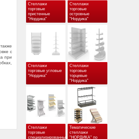
Стеллажи
Стеллажи
торговые
торговые
пристенные
островные
"Нордика"
"Нордика"
также
овке с
са при
обках,
Стеллажи
Стеллажи
торговые угловые
торговые
"Нордика"
торцевые
"Нордика"
Стеллажи
Тематические
торговые
стеллажи
специализированные
"НОРДИКА" по