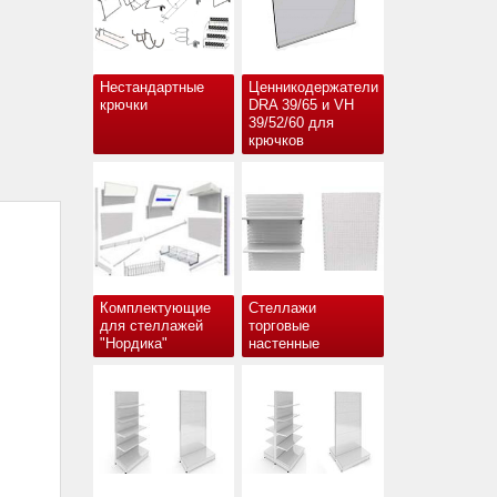
Нестандартные
Ценникодержатели
крючки
DRA 39/65 и VH
39/52/60 для
крючков
Комплектующие
Стеллажи
для стеллажей
торговые
"Нордика"
настенные