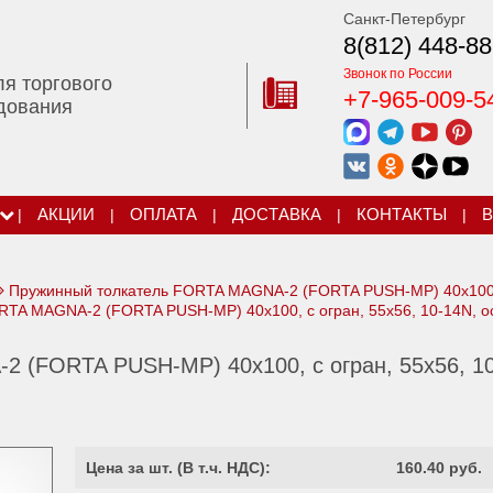
Санкт-Петербург
8(812) 448-88
Звонок по России
ля торгового
+7-965-009-5
дования
|
АКЦИИ
|
ОПЛАТА
|
ДОСТАВКА
|
КОНТАКТЫ
|
В
Пружинный толкатель FORTA MAGNA-2 (FORTA PUSH-МP) 40х100
TA MAGNA-2 (FORTA PUSH-МP) 40х100, c огран, 55x56, 10-14N, о
 (FORTA PUSH-МP) 40х100, c огран, 55x56, 10
Цена за шт. (
В т.ч. НДС
):
160.40 руб.