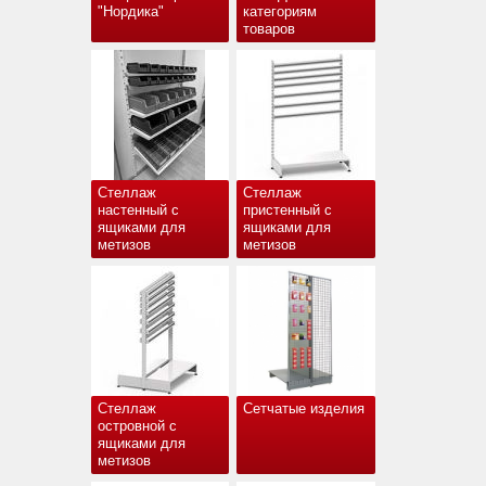
"Нордика"
категориям
товаров
Стеллаж
Стеллаж
настенный с
пристенный с
ящиками для
ящиками для
метизов
метизов
Стеллаж
Сетчатые изделия
островной с
ящиками для
метизов