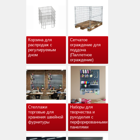
Корзина для
Сетчатое
распродаж с
ограждение для
регулируемым
поддона
дном
(Паллетное
ограждение)
Стеллажи
Наборы для
торговые для
творчества и
хранения швейной
рукоделия с
фурнитуры
перфорированными
панелями