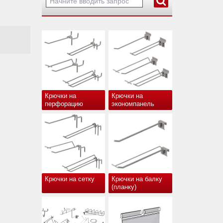
Крючки на
Крючки на
перфорацию
экономпанель
Крючки на сетку
Крючки на балку
(планку)