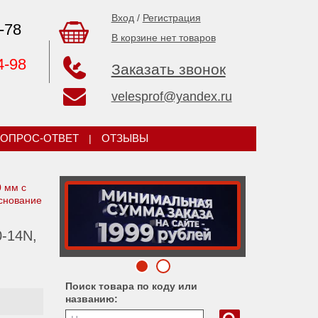
Вход
/
Регистрация
-78
В корзине нет товаров
4-98
Заказать звонок
velesprof@yandex.ru
ОПРОС-ОТВЕТ
|
ОТЗЫВЫ
 мм с
снование
-14N,
Поиск товара по коду или
названию: