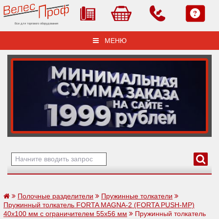
Все для торгового оборудования
МЕНЮ
Полочные разделители
Пружинные толкатели
Пружинный толкатель FORTA MAGNA-2 (FORTA PUSH-МP)
40х100 мм с ограничителем 55х56 мм
Пружинный толкатель