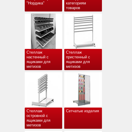
"Нордика"
категориям
товаров
Стеллаж
Стеллаж
настенный с
пристенный с
ящиками для
ящиками для
метизов
метизов
Стеллаж
Сетчатые изделия
островной с
ящиками для
метизов