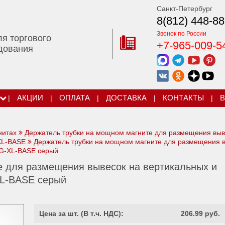
Санкт-Петербург
8(812) 448-88
Звонок по России
ля торгового
+7-965-009-5
дования
|
АКЦИИ
|
ОПЛАТА
|
ДОСТАВКА
|
КОНТАКТЫ
|
В
нитах
Держатель трубки на мощном магните для размещения выв
XL-BASE
Держатель трубки на мощном магните для размещения 
AG-XL-BASE серый
е для размещения вывесок на вертикальных и
XL-BASE серый
Цена за шт. (
В т.ч. НДС
):
206.99 руб.