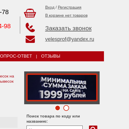
Вход
/
Регистрация
-78
В корзине нет товаров
4-98
Заказать звонок
velesprof@yandex.ru
ОПРОС-ОТВЕТ
|
ОТЗЫВЫ
есок на
вывесок
Поиск товара по коду или
названию: