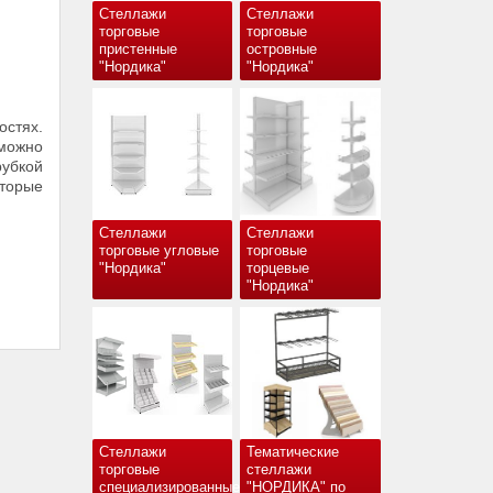
Стеллажи
Стеллажи
торговые
торговые
пристенные
островные
"Нордика"
"Нордика"
стях.
 можно
рубкой
оторые
Стеллажи
Стеллажи
торговые угловые
торговые
"Нордика"
торцевые
"Нордика"
Стеллажи
Тематические
торговые
стеллажи
специализированные
"НОРДИКА" по