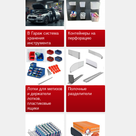
В Гараж система
Контейнеры на
хранения
перфорацию
инструмента
Лотки для метизов
Полочные
и держатели
разделители
лотков,
пластиковые
ящики