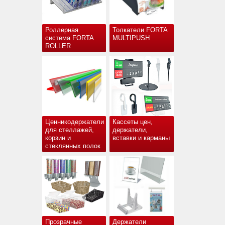
Роллерная
Толкатели FORTA
система FORTA
MULTIPUSH
ROLLER
Ценникодержатели
Кассеты цен,
для стеллажей,
держатели,
корзин и
вставки и карманы
стеклянных полок
Прозрачные
Держатели