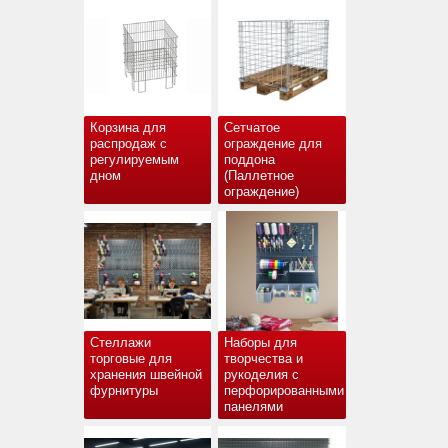
Корзина для
Сетчатое
распродаж с
ограждение для
регулируемым
поддона
дном
(Паллетное
ограждение)
Стеллажи
Наборы для
торговые для
творчества и
хранения швейной
рукоделия с
фурнитуры
перфорированными
панелями