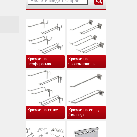
Крючки на
Крючки на
перфорацию
экономпанель
Крючки на сетку
Крючки на балку
(планку)