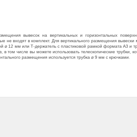
мещения вывесок на вертикальных и горизонтальных поверхно
рые не входят в комплект. Для вертикального размещения вывески
ой ⌀ 12 мм или Т-держатель с пластиковой рамкой формата А3 и т
, в том числе вы можете использовать телескопические трубки, к
онтального размещения используется трубка ⌀ 9 мм с крючками.