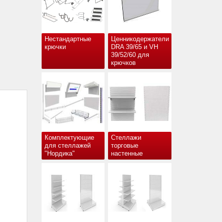
Нестандартные
Ценникодержатели
крючки
DRA 39/65 и VH
39/52/60 для
крючков
Комплектующие
Стеллажи
для стеллажей
торговые
"Нордика"
настенные