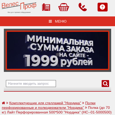
Все для торгового оборудования
МЕНЮ
Комплектующие для стеллажей "Нордика"
Полки
перфорированные и полкодержатели "Нордика"
Полка (до 70
кг) Лайт Перфорированная 500*500 "Нордика" (НС--01-5000500)