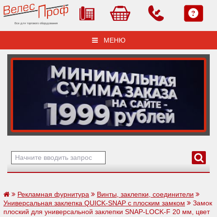
Все для торгового оборудования
МЕНЮ
Рекламная фурнитура
Винты, заклепки, соединители
Универсальная заклепка QUICK-SNAP с плоским замком
Замок
плоский для универсальной заклепки SNAP-LOCK-F 20 мм, цвет