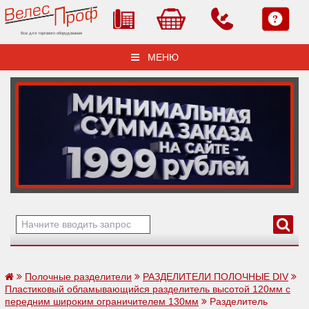
Все для торгового оборудования
МЕНЮ
Полочные разделители
РАЗДЕЛИТЕЛИ ПОЛОЧНЫЕ DIV
Пластиковый обламывающийся разделитель высотой 120мм c
передним широким ограничителем 130мм
Разделитель