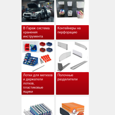
В Гараж система
Контейнеры на
хранения
перфорацию
инструмента
Лотки для метизов
Полочные
и держатели
разделители
лотков,
пластиковые
ящики