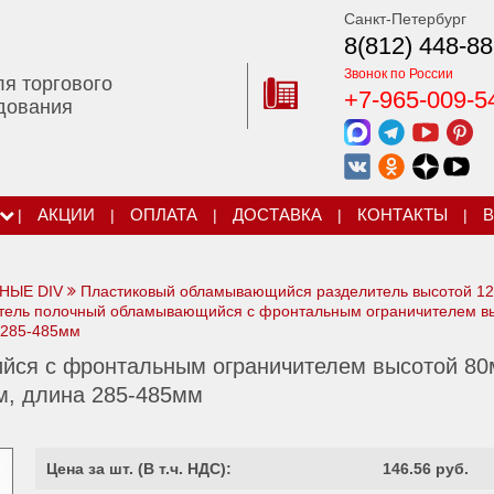
Санкт-Петербург
8(812) 448-88
Звонок по России
ля торгового
+7-965-009-5
дования
|
АКЦИИ
|
ОПЛАТА
|
ДОСТАВКА
|
КОНТАКТЫ
|
В
НЫЕ DIV
Пластиковый обламывающийся разделитель высотой 1
тель полочный обламывающийся с фронтальным ограничителем в
 285-485мм
йся с фронтальным ограничителем высотой 80
м, длина 285-485мм
Цена за шт. (
В т.ч. НДС
):
146.56 руб.