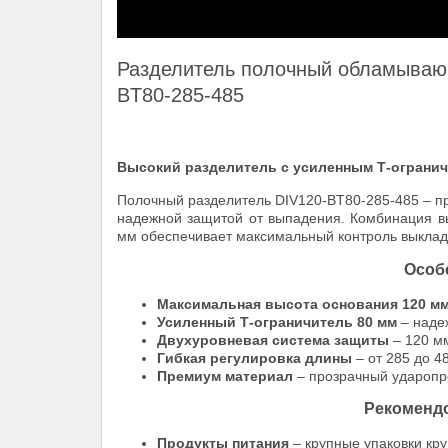
Разделитель полочный обламываю
ВT80-285-485
Высокий разделитель с усиленным Т-огранич
Полочный разделитель DIV120-ВT80-285-485 – п
надежной защитой от выпадения. Комбинация в
мм обеспечивает максимальный контроль выклад
Особ
Максимальная высота основания 120 м
Усиленный Т-ограничитель 80 мм
– наде
Двухуровневая система защиты
– 120 м
Гибкая регулировка длины
– от 285 до 4
Премиум материал
– прозрачный ударопр
Рекоменд
Продукты питания
– крупные упаковки кру