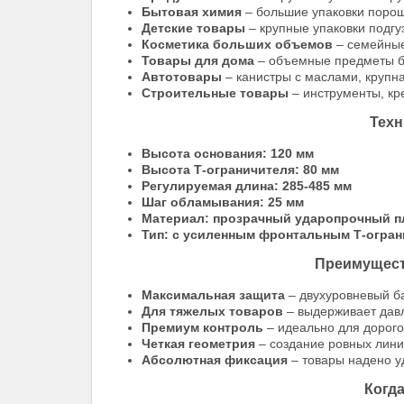
Бытовая химия
– большие упаковки порош
Детские товары
– крупные упаковки подгу
Косметика больших объемов
– семейные
Товары для дома
– объемные предметы б
Автотовары
– канистры с маслами, крупн
Строительные товары
– инструменты, кр
Техн
Высота основания: 120 мм
Высота Т-ограничителя: 80 мм
Регулируемая длина: 285-485 мм
Шаг обламывания: 25 мм
Материал: прозрачный ударопрочный п
Тип: с усиленным фронтальным Т-огра
Преимущест
Максимальная защита
– двухуровневый б
Для тяжелых товаров
– выдерживает давл
Премиум контроль
– идеально для дорого
Четкая геометрия
– создание ровных лини
Абсолютная фиксация
– товары надено у
Когд