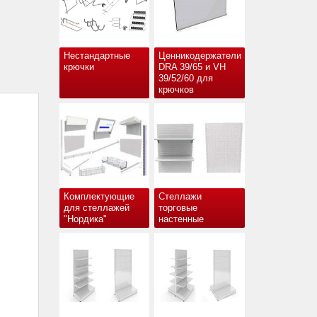
Нестандартные
Ценникодержатели
крючки
DRA 39/65 и VH
39/52/60 для
крючков
Комплектующие
Стеллажи
для стеллажей
торговые
"Нордика"
настенные