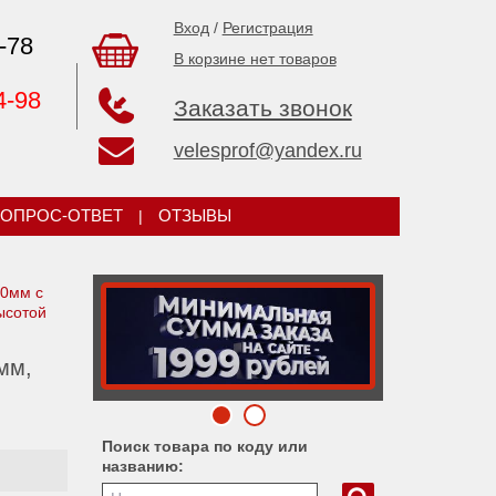
Вход
/
Регистрация
-78
В корзине нет товаров
4-98
Заказать звонок
velesprof@yandex.ru
ОПРОС-ОТВЕТ
|
ОТЗЫВЫ
20мм c
ысотой
мм,
Поиск товара по коду или
названию: