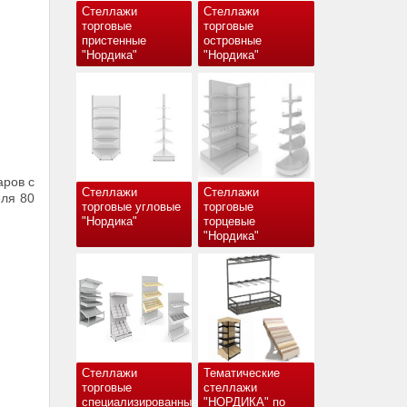
Стеллажи
Стеллажи
торговые
торговые
пристенные
островные
"Нордика"
"Нордика"
аров с
Стеллажи
Стеллажи
еля 80
торговые угловые
торговые
"Нордика"
торцевые
"Нордика"
Стеллажи
Тематические
торговые
стеллажи
специализированные
"НОРДИКА" по