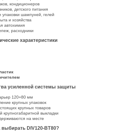
ков, кондиционеров
зников, детского питания
 упаковки шампуней, гелей
ыта и хозяйства
ая автохимия
епеж, расходники
ические характеристики
ластик
ничителем
ва усиленной системы защиты
арьер 120+80 мм
ение крупных упаковок
стоящих крупных товаров
й крупногабаритной выкладки
держиваются на месте
а выбирать DIV120-ВT80?