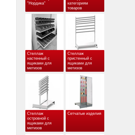
"Нордика"
категориям
товаров
Стеллаж
Стеллаж
настенный с
пристенный с
ящиками для
ящиками для
метизов
метизов
Стеллаж
Сетчатые изделия
островной с
ящиками для
метизов