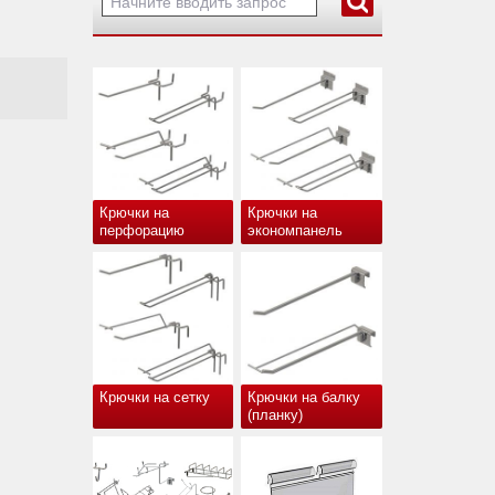
Крючки на
Крючки на
перфорацию
экономпанель
Крючки на сетку
Крючки на балку
(планку)