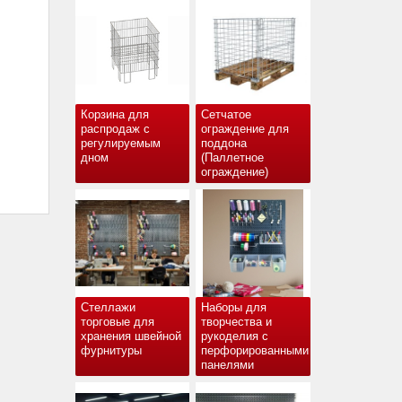
Корзина для
Сетчатое
распродаж с
ограждение для
регулируемым
поддона
дном
(Паллетное
ограждение)
Стеллажи
Наборы для
торговые для
творчества и
хранения швейной
рукоделия с
фурнитуры
перфорированными
панелями