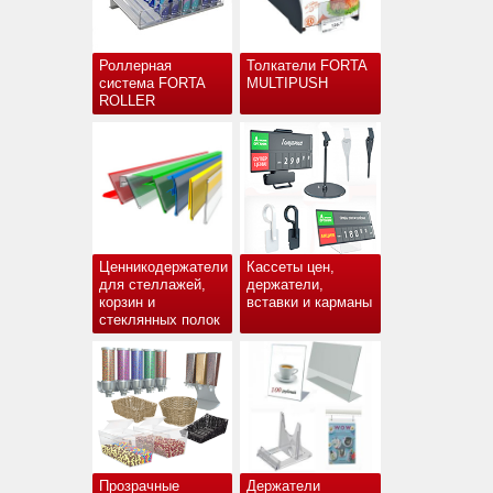
Роллерная
Толкатели FORTA
система FORTA
MULTIPUSH
ROLLER
Ценникодержатели
Кассеты цен,
для стеллажей,
держатели,
корзин и
вставки и карманы
стеклянных полок
Прозрачные
Держатели