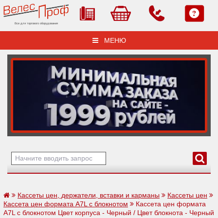
Все для торгового оборудования
МЕНЮ
Кассеты цен, держатели, вставки и карманы
Кассеты цен
Кассета цен формата A7L с блокнотом
Кассета цен формата
A7L с блокнотом Цвет корпуса - Черный / Цвет блокнота - Черный