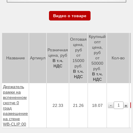
Видео о товаре
Крупный
Оптовая
опт
цена,
цена,
Розничная
руб
руб
цена, руб
от
Название
Артикул
от
Кол-во
В т.ч.
15000
50000
НДС
руб.
руб.
В т.ч.
В т.ч.
НДС
НДС
Держатель
рамки на
вспененном
скотче 0
-
22.33
21.26
18.07
+
град
размещение
на стене
WB-CLIP 00