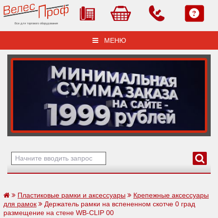
Все для торгового оборудования
МЕНЮ
Пластиковые рамки и аксессуары
Крепежные аксессуары
для рамок
Держатель рамки на вспененном скотче 0 град
размещение на стене WB-CLIP 00