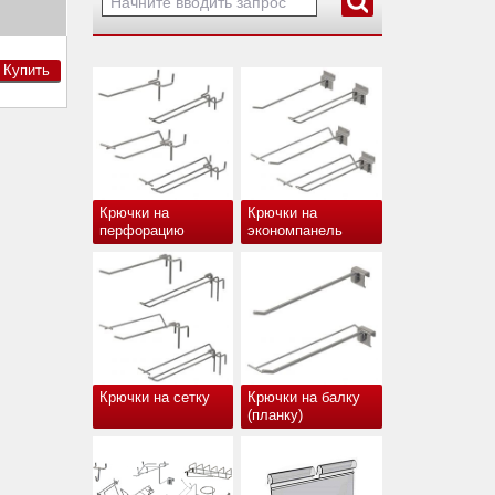
Купить
Крючки на
Крючки на
перфорацию
экономпанель
Крючки на сетку
Крючки на балку
(планку)