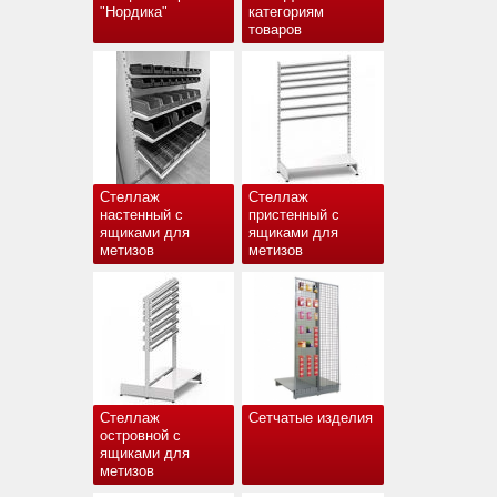
"Нордика"
категориям
товаров
Стеллаж
Стеллаж
настенный с
пристенный с
ящиками для
ящиками для
метизов
метизов
Стеллаж
Сетчатые изделия
островной с
ящиками для
метизов