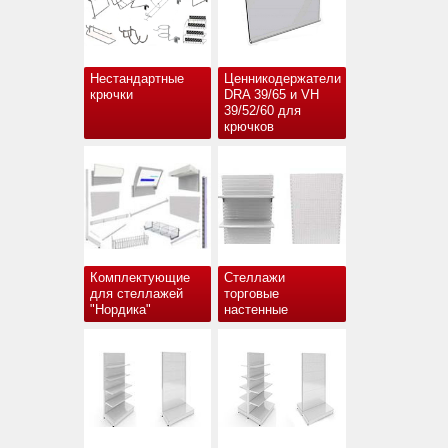
Нестандартные
Ценникодержатели
крючки
DRA 39/65 и VH
39/52/60 для
крючков
Комплектующие
Стеллажи
для стеллажей
торговые
"Нордика"
настенные