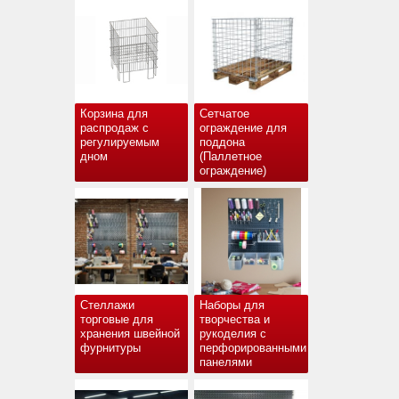
Корзина для
Сетчатое
распродаж с
ограждение для
регулируемым
поддона
дном
(Паллетное
ограждение)
Стеллажи
Наборы для
торговые для
творчества и
хранения швейной
рукоделия с
фурнитуры
перфорированными
панелями