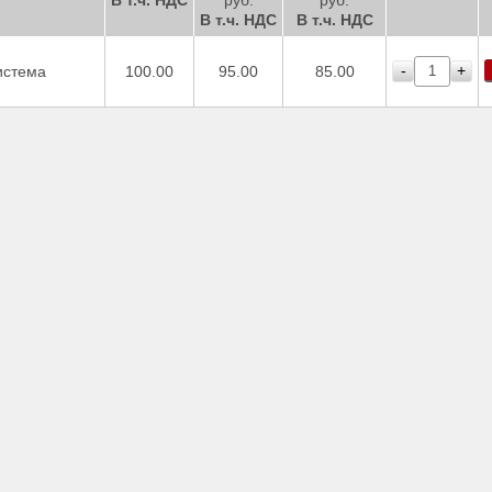
В т.ч. НДС
руб.
руб.
В т.ч. НДС
В т.ч. НДС
-
+
истема
100.00
95.00
85.00