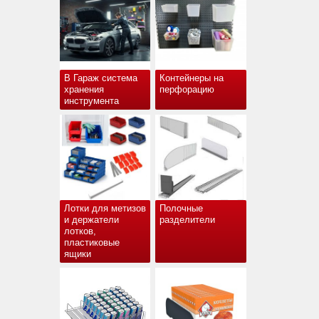
В Гараж система
Контейнеры на
хранения
перфорацию
инструмента
Лотки для метизов
Полочные
и держатели
разделители
лотков,
пластиковые
ящики