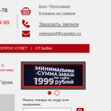
Вход
/
Регистрация
-78
В корзине нет товаров
4-98
Заказать звонок
velesprof@yandex.ru
ОПРОС-ОТВЕТ
|
ОТЗЫВЫ
 S-
 система
Гараж.
Поиск товара по коду или
названию: