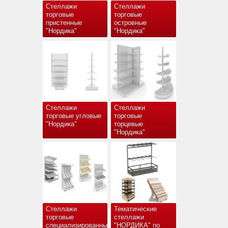
Стеллажи
Стеллажи
торговые
торговые
пристенные
островные
"Нордика"
"Нордика"
Стеллажи
Стеллажи
торговые угловые
торговые
"Нордика"
торцевые
"Нордика"
Стеллажи
Тематические
торговые
стеллажи
специализированные
"НОРДИКА" по