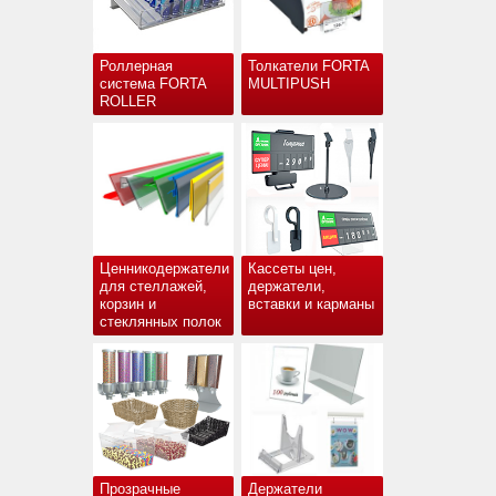
Роллерная
Толкатели FORTA
система FORTA
MULTIPUSH
ROLLER
Ценникодержатели
Кассеты цен,
для стеллажей,
держатели,
корзин и
вставки и карманы
стеклянных полок
Прозрачные
Держатели