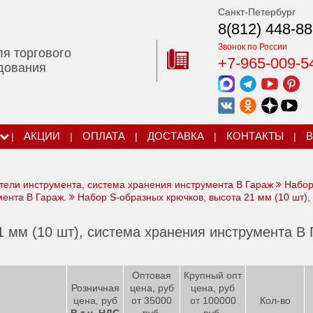
Санкт-Петербург
8(812) 448-88
Звонок по России
ля торгового
+7-965-009-5
дования
|
АКЦИИ
|
ОПЛАТА
|
ДОСТАВКА
|
КОНТАКТЫ
|
В
тели инструмента, система хранения инструмента В Гараж
Набор
мента В Гараж.
Набор S-образных крючков, высота 21 мм (10 шт),
 мм (10 шт), система хранения инструмента В 
Оптовая
Крупный опт
Розничная
цена, руб
цена, руб
цена, руб
от 35000
от 100000
Кол-во