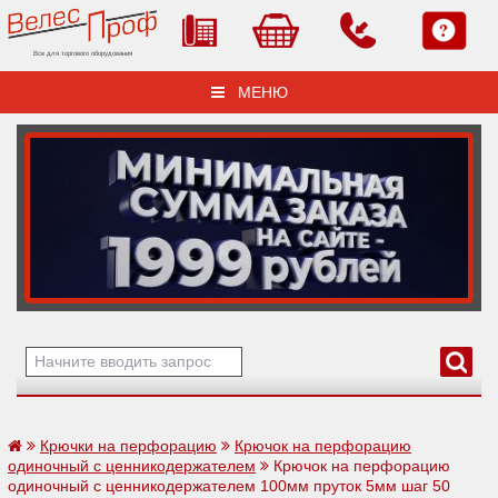
Все для торгового оборудования
МЕНЮ
Крючки на перфорацию
Крючок на перфорацию
одиночный с ценникодержателем
Крючок на перфорацию
одиночный с ценникодержателем 100мм пруток 5мм шаг 50