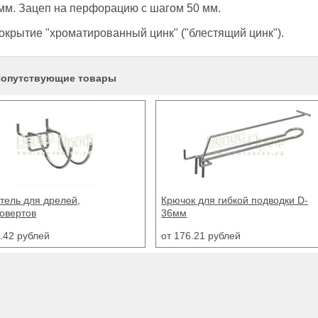
 мм. Зацеп на перфорацию с шагом 50 мм.
крытие "хроматированный цинк" ("блестящий цинк").
опутствующие товары
к для гибкой подводки D-
Стеллаж торговый металлически
островной перфорированный
"Нордика"
6.21 рублей
от 11512.29 рублей