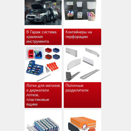
В Гараж система
Контейнеры на
хранения
перфорацию
инструмента
Лотки для метизов
Полочные
и держатели
разделители
лотков,
пластиковые
ящики