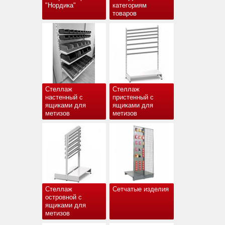
"Нордика"
категориям
товаров
Стеллаж
Стеллаж
настенный с
пристенный с
ящиками для
ящиками для
метизов
метизов
Стеллаж
Сетчатые изделия
островной с
ящиками для
метизов