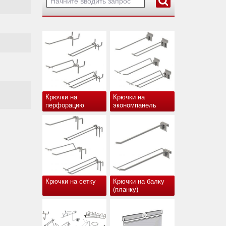
Крючки на
Крючки на
перфорацию
экономпанель
Крючки на сетку
Крючки на балку
(планку)