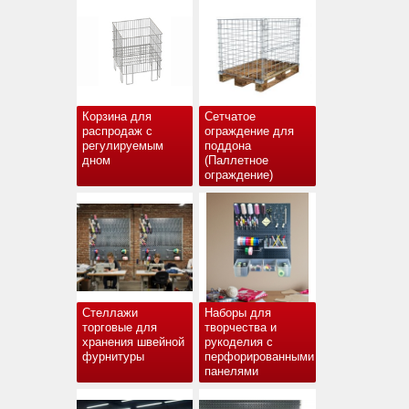
Корзина для
Сетчатое
распродаж с
ограждение для
регулируемым
поддона
дном
(Паллетное
ограждение)
Стеллажи
Наборы для
торговые для
творчества и
хранения швейной
рукоделия с
фурнитуры
перфорированными
панелями