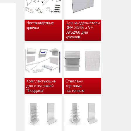
Нестандартные
Ценникодержатели
крючки
DRA 39/65 и VH
39/52/60 для
крючков
Комплектующие
Стеллажи
для стеллажей
торговые
"Нордика"
настенные