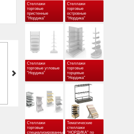
Стеллажи
Стеллажи
торговые
торговые
пристенные
островные
"Нордика"
"Нордика"
Стеллажи
Стеллажи
торговые угловые
торговые
"Нордика"
торцевые
"Нордика"
й
Стеллажи
Тематические
торговые
стеллажи
специализированные
"НОРДИКА" по