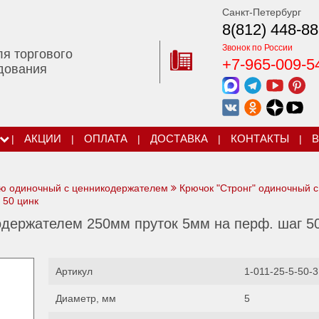
Санкт-Петербург
8(812) 448-88
Звонок по России
ля торгового
+7-965-009-5
дования
|
АКЦИИ
|
ОПЛАТА
|
ДОСТАВКА
|
КОНТАКТЫ
|
В
ю одиночный с ценникодержателем
Крючок "Стронг" одиночный с
 50 цинк
одержателем 250мм пруток 5мм на перф. шаг 5
Артикул
1-011-25-5-50-3
Диаметр, мм
5