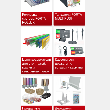
Роллерная
Толкатели FORTA
система FORTA
MULTIPUSH
ROLLER
Ценникодержатели
Кассеты цен,
для стеллажей,
держатели,
корзин и
вставки и карманы
стеклянных полок
Прозрачные
Держатели