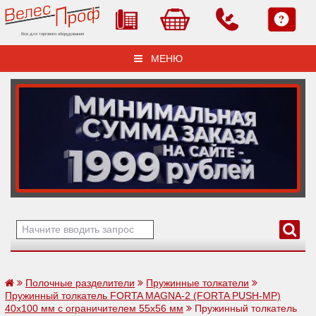
Все для торгового оборудования
МЕНЮ
Полочные разделители
Пружинные толкатели
Пружинный толкатель FORTA MAGNA-2 (FORTA PUSH-МP)
40х100 мм с ограничителем 55х56 мм
Пружинный толкатель