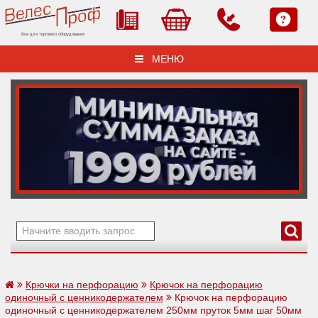
Все для торгового оборудования
МЕНЮ
Крючки на перфорацию
Крючок на перфорацию
одиночный с ценникодержателем
Крючок на перфорацию
одиночный с ценникодержателем 250мм пруток 5мм шаг 50мм