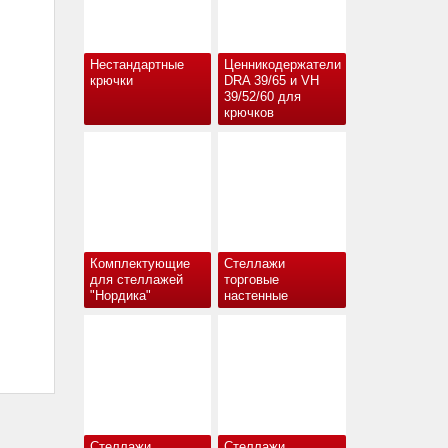
Нестандартные
Ценникодержатели
крючки
DRA 39/65 и VH
39/52/60 для
крючков
Комплектующие
Стеллажи
для стеллажей
торговые
"Нордика"
настенные
Стеллажи
Стеллажи