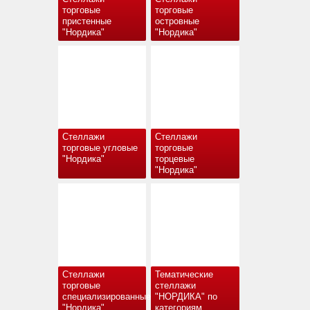
торговые
торговые
пристенные
островные
"Нордика"
"Нордика"
Стеллажи
Стеллажи
торговые угловые
торговые
"Нордика"
торцевые
"Нордика"
Стеллажи
Тематические
торговые
стеллажи
специализированные
"НОРДИКА" по
"Нордика"
категориям