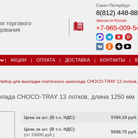
Санкт-Петербург
8(812) 448-88
Звонок по России
ля торгового
+7-965-009-5
дования
|
АКЦИИ
|
ОПЛАТА
|
ДОСТАВКА
|
КОНТАКТЫ
|
В
абор для выкладки плиточного шоколада CHOCO-TRAY 13 лотков,
олада CHOCO-TRAY 13 лотков, длина 1250 мм
Цена за шт. (
В т.ч. НДС
):
5784.19 руб.
Цена за шт. (
В т.ч. НДС
):
5508.75 руб.
(от 15000 руб.)