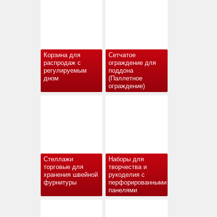
Корзина для
Сетчатое
распродаж с
ограждение для
регулируемым
поддона
дном
(Паллетное
ограждение)
Стеллажи
Наборы для
торговые для
творчества и
хранения швейной
рукоделия с
фурнитуры
перфорированными
панелями