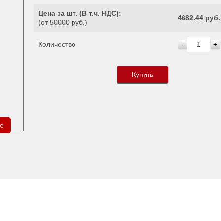
Цена за шт. (
В т.ч. НДС
):
4682.44 руб.
(от 50000 руб.)
Количество
-
+
Купить
ре