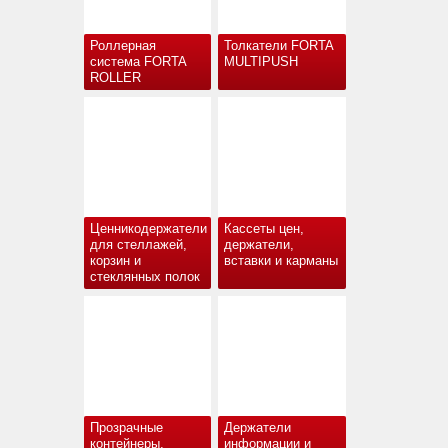
Роллерная
Толкатели FORTA
система FORTA
MULTIPUSH
ROLLER
Ценникодержатели
Кассеты цен,
для стеллажей,
держатели,
корзин и
вставки и карманы
стеклянных полок
Прозрачные
Держатели
контейнеры,
информации и