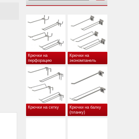
Крючки на
Крючки на
перфорацию
экономпанель
Крючки на сетку
Крючки на балку
(планку)