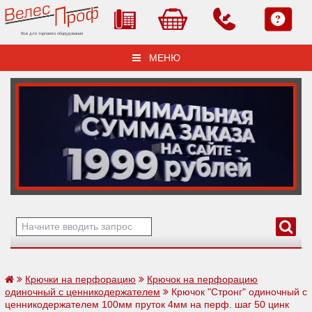
Все для торгового оборудования
МЕНЮ
Крючки на перфорацию
Крючок на перфорацию
одиночный с ценникодержателем
Крючок "Стронг" одиночный с
ценникодержателем 100мм пруток 4мм на перф. шаг 50 цинк