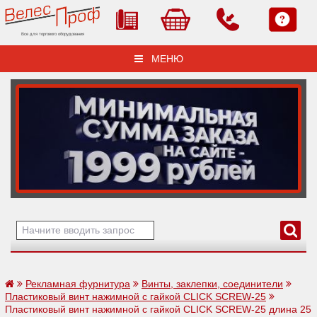
Все для торгового оборудования
МЕНЮ
Рекламная фурнитура
Винты, заклепки, соединители
Пластиковый винт нажимной с гайкой CLICK SCREW-25
Пластиковый винт нажимной с гайкой CLICK SCREW-25 длина 25