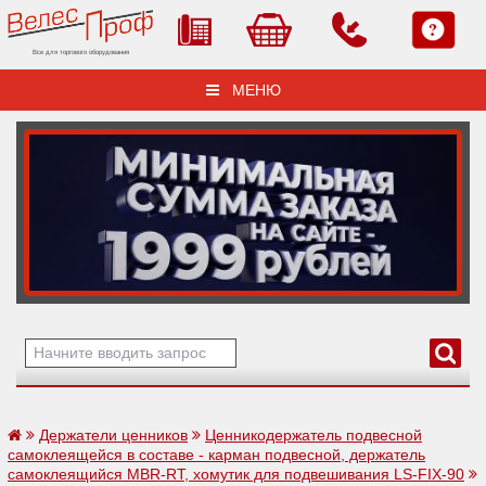
Все для торгового оборудования
МЕНЮ
Держатели ценников
Ценникодержатель подвесной
самоклеящейся в составе - карман подвесной, держатель
самоклеящийся MBR-RT, хомутик для подвешивания LS-FIX-90