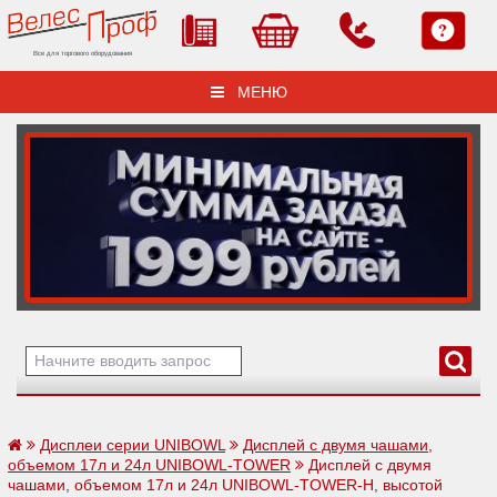
Все для торгового оборудования
МЕНЮ
Дисплеи серии UNIBOWL
Дисплей с двумя чашами,
объемом 17л и 24л UNIBOWL-TOWER
Дисплей с двумя
чашами, объемом 17л и 24л UNIBOWL-TOWER-H, высотой